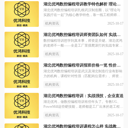
湖北优鸿数控编程培训教学特色解析 理论实践结合
湖北优鸿数控编程培训扎根武汉制造圈，以“理论与
实践拧在一起”为核心教学特色，靠一线工程师师
资、工业级硬件、企业定制培训和灵活班型，让学员
2025-10-17
机构资讯
学的就是职场实用技能。无论是入行新人还是想提升
技能的从业者，都能找到适配路径，通过系统化培训
实现职业跃升。
湖北优鸿数控编程培训师资团队如何 实战专家揭秘
数控编程培训想学到真本事，师资是关键。湖北优鸿
的老师不一般——全是工厂里摸爬滚打的实战专家，
能把企业真实加工难题当案例；还帮格力、三江航天
2025-10-17
机构资讯
这些企业训员工，给高校老师做培训；上课不搞虚
的，理论结合实践，全程盯着学员解决问题。这样的
师资团队，能帮你学到顶用的技能吗？往下看就知
湖北优鸿数控编程培训报班价格一览 性价比分析
道。
湖北优鸿数控编程培训是武汉及湖北制造行业有影响
力的机构，课程针对性强（匹配岗位需求）、师资为
实战派专家（十年以上工厂经验）、拥有工业级实操
2025-10-17
机构资讯
设备，还与行业深度绑定（定向培训、技能大赛支
持），不同班型满足全职/在职学员需求。本文解析其
价格背后的性价比，帮你了解报班该关注的核心价
湖北优鸿数控编程培训：实战强技，企业直送
值。
湖北优鸿，做数控编程培训有些年头了。专教UG、
PowerMill这些硬技能，老师都是工厂出来的老工程
师，带着机床实战。给格力、三江航天这些企业做过
2025-10-17
机构资讯
定制培训，学员学完能上手。教室有独立多媒体，每
人一台电脑，还有五轴机床练手。上课时间灵活，全
日制、周末、晚上直播都行，学不会下期免费。本文
湖北优鸿数控编程培训课程怎么样 实战教学揭秘