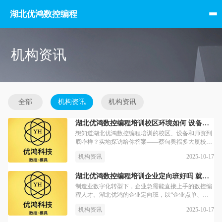
湖北优鸿数控编程
机构资讯
全部
机构资讯
机构资讯
湖北优鸿数控编程培训校区环境如何 设备师资实拍
想知道湖北优鸿数控编程培训的校区、设备和师资到
底咋样？实地探访给你答案——蔡甸奥福多大厦校区
是沉浸式学习空间，有行业先进的DMG五轴联动机
2025-10-17
机构资讯
床，师资全是十年工厂实战专家，连武汉格力、三江
航天都找他们定向培训。从舒服的教室到能练真本事
的设备，再到会教实战技能的老师，全是为了让学员
湖北优鸿数控编程培训企业定向班好吗 就业有保障
学了就能对接岗位。
制造业数字化转型下，企业急需能直接上手的数控编
程人才。湖北优鸿的企业定向班，以“企业点单、机
构培养”对接真实需求，实战派老师带教企业项目，
2025-10-17
机构资讯
还敢“包教包会”，更有行业资源直接推岗位。这个班
到底好在哪？就业保障真的稳吗？