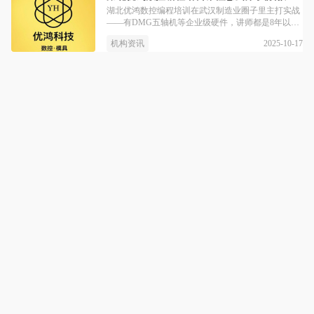
主要信息和数据源自该机构在教育宝（中国知名的第
湖北优鸿数控编程培训在武汉制造业圈子里主打实战
三方平台）的店铺内容。
——有DMG五轴机等企业级硬件，讲师都是8年以上
工厂经验的老司机，还跟武汉格力、三江航天等企业
2025-10-17
机构资讯
做定制培训，赞助技能大赛。不管是企业职工提升、
院校师生培养还是个人想转行，都能找到对应课程，
想试的话有0元试听，能近距离感受实战教学的魅
力。