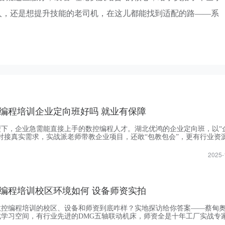
人，还是想提升技能的老司机，在这儿都能找到适配的路——系
编程培训企业定向班好吗 就业有保障
型下，企业急需能直接上手的数控编程人才。湖北优鸿的企业定向班，以“
对接真实需求，实战派老师带教企业项目，还敢“包教包会”，更有行业资
班到底好在哪？就业保障真的稳吗？
2025-
编程培训校区环境如何 设备师资实拍
数控编程培训的校区、设备和师资到底咋样？实地探访给你答案——蔡甸
式学习空间，有行业先进的DMG五轴联动机床，师资全是十年工厂实战专
江航天都找他们定向培训。从舒服的教室到能练真本事的设备，再到会教