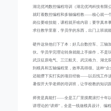
湖北优鸿数控编程培训（湖北优鸿科技有限
就盯着数控编程和多轴编程教——核心就一
岗位要啥技能，课程就开啥内容；要学真本
求往教学里塞，学员学的东西，出门上班就
硬件这块他们下了本：好几台数控车、三轴加
伙。学员学完理论转身就能上手操作，不是
武汉征原电气、三江航天、武汉格力、湖北
到模具和五轴编程里，效率高得很。这种“企
还能攒下实打实的项目经验——以后找工作
暑假开大学老师的培训班，让学校教的知识
师资是真能打——全是工厂里摸爬滚打十年
讲理论的“讲师”，全是一线做模具设计、编