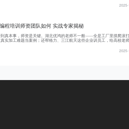
为了让学员学了就能对接岗位。
2025-
编程培训师资团队如何 实战专家揭秘
学到真本事，师资是关键。湖北优鸿的老师不一般——全是工厂里摸爬滚
业真实加工难题当案例；还帮格力、三江航天这些企业训员工，给高校老
的，理论结合实践，全程盯着学员解决问题。这样的师资团队，能帮你学
看就知道。
2025-