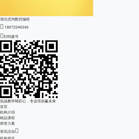
湖北优鸿数控编程

18672346346

扫码拨号
实战教学铸匠心，专业培训赢未来
首页
机构介绍
精品课程
师资力量

资讯活动
机构资讯