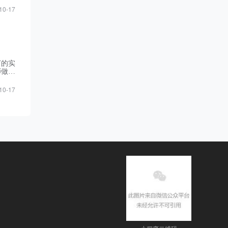
10-17
打的实
师做培
到顶用
10-17