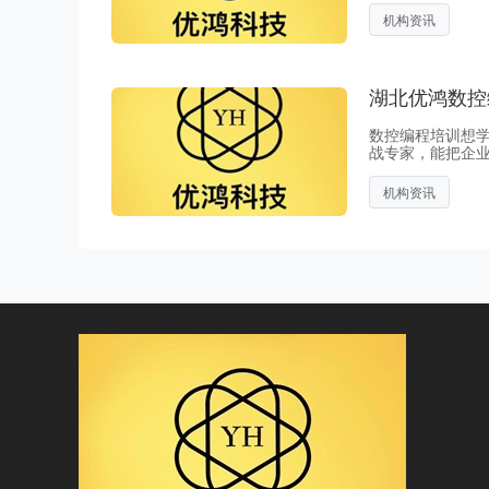
能的老师，全是
机构资讯
湖北优鸿数控
数控编程培训想
战专家，能把企
训；上课不搞虚
的技能吗？往下
机构资讯