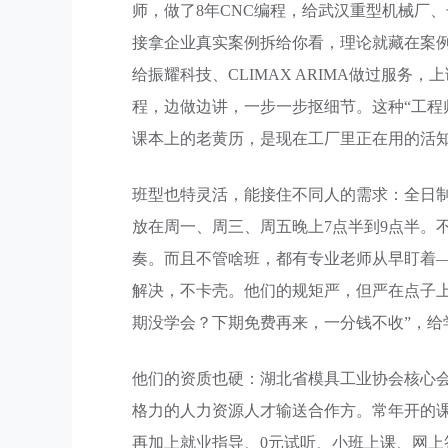
师，做了8年CNC编程，给武汉重型机械厂
接拿企业真实案例拆给你看，理论就藏在案
给振耀科技、CLIMAX ARIMA做过服务
程，边做边讲，一步一步抠细节。这种“工程
课本上的老黄历，是现在工厂里正在用的活
班型也特灵活，能接住不同人的需求：全日制
放在周一、周三、周五晚上7点半到9点半。
奏。而且不管啥班，都有专业老师从早盯着
解决，不卡壳。他们的规矩严，但严在点子
期没学会？下期免费再来，一分钱不收”，给
他们的资质也硬：湖北省模具工业协会核心
格力的人力资源人才输送合作方。常年开的课程有U
再加上就业指导、0元试听、小班上课、网上