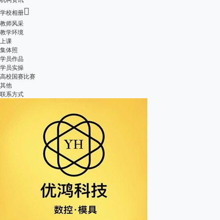

学校相册
教师风采
教学环境
上课
集体照
学员作品
学员实操
高校国赛比赛
其他
联系方式