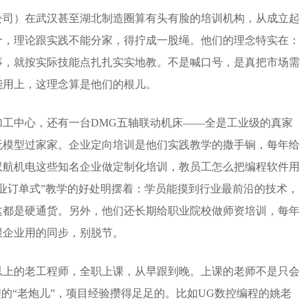
公司）在武汉甚至湖北制造圈算有头有脸的培训机构，从成立起
个，理论跟实践不能分家，得拧成一股绳。他们的理念特实在：
事，就按实际技能点扎扎实实地教。不是喊口号，是真把市场需
能用上，这理念算是他们的根儿。
工中心，还有一台DMG五轴联动机床——全是工业级的真家
玩模型过家家。企业定向培训是他们实践教学的撒手锏，每年给
双航机电这些知名企业做定制化培训，教员工怎么把编程软件用
业订单式”教学的好处明摆着：学员能摸到行业最前沿的技术，
这都是硬通货。另外，他们还长期给职业院校做师资培训，每年
跟企业用的同步，别脱节。
以上的老工程师，全职上课，从早跟到晚。上课的老师不是只会
程的“老炮儿”，项目经验攒得足足的。比如UG数控编程的姚老