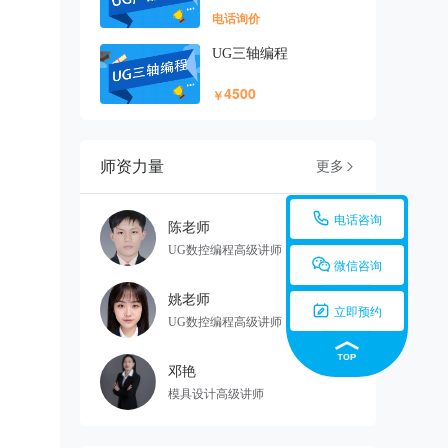
电话询价
UG三轴编程
4500
￥
师资力量
更多


电话咨询
陈老师
UG数控编程高级讲师

微信咨询
姚老师

立即预约
UG数控编程高级讲师
邓艳
模具设计高级讲师