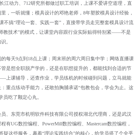
、长江动力、712研究所都做过职工培训，上课不爱讲空道理，直
例里，一听就懂；模具设计的邓艳老师，8年塑胶模具设计经验，
，上课不搞“理论一套、实践一套”，直接带学员走完整套模具设计流
师教技术”的模式，让课堂内容跟行业实际贴得特别紧——不是
知识。
的每天9点到18点上课；周末班的周六周日集中学；网络直播课
不管是想全职脱产学的，还是在职想提升的，都能找到合适的节
——上课辅导，还查作业，学员练机的时候碰到问题，立马就能
上：重点练动手能力，还敢拍胸脯承诺“包教包会，学会为止。这
学员吃了颗定心丸。
会员、东莞市机明软件科技有限公司授权湖北代理商，还是武汉
G数控编程、PowerMill数控编程、Mastercam数控编程，
答疑这些服务，裹着“理论实践结合”的核心，给学员搭了个全乎