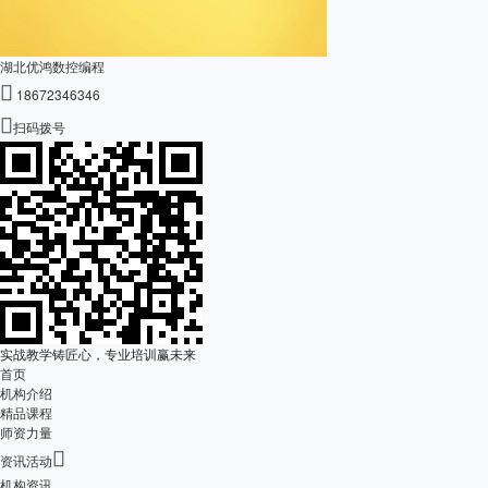
湖北优鸿数控编程

18672346346

扫码拨号
实战教学铸匠心，专业培训赢未来
首页
机构介绍
精品课程
师资力量

资讯活动
机构资讯