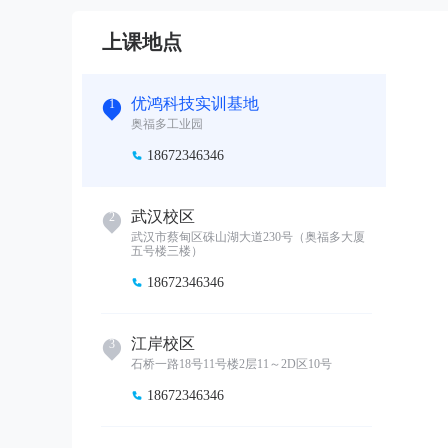
上课地点
优鸿科技实训基地
1
奥福多工业园
18672346346

武汉校区
2
武汉市蔡甸区硃山湖大道230号（奥福多大厦
五号楼三楼）
18672346346

江岸校区
3
石桥一路18号11号楼2层11～2D区10号
18672346346
