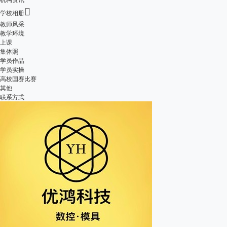

学校相册
教师风采
教学环境
上课
集体照
学员作品
学员实操
高校国赛比赛
其他
联系方式