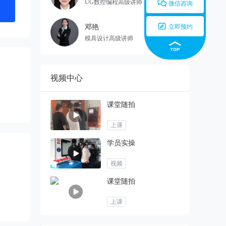

UG数控编程高级讲师
微信咨询

邓艳
立即预约
模具设计高级讲师
视频中心
课堂随拍
上课
学员实操
视频
课堂随拍
上课