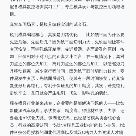
配备模具数控培训实习工厂，专注模具设计与数控应用领域培
训。
真实车间场景，是模具编程实训的试金石。
说到模具编程核心，其实是刀路优化——比如铣平面为什么要
先近后远、先面后孔？因为铣平面切削力大，先铣面能让零件
变形恢复，再镗孔保证精度。先近后远、先面后孔的原则：按
加工部位相对于对刀点的距离大小而言，在一般情况下，离对
刀点近的部位先加工，离对刀点远的部位后加工，以便缩短刀
具移动距离，减少空行程时间；因为铣平面时切削力较大，零
件易发生变形，先铣面后镗孔，使其有一段时间恢复，待其恢
复变形后再镗孔，有利于保证孔的加工精度，其次，若先镗孔
后铣平面，孔口就会产生毛刺、飞边，影响孔的装配。
现在模具行业越来越卷，企业要的是能解决问题的人——比如
新能源汽车模具，形状复杂、精度高，得懂材料学、力学，还
要会用AI优化刀路。像湖北优鸿，已经是省模具协会核心会
员，行业的高度认同：“湖北省模具工业协会”的核心会员、J软
件科技公司授权的湖北代理商以及武汉G格力人力资源人才输