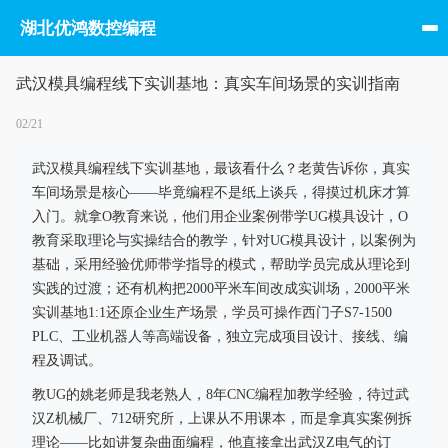
湖北优鸿数控编程
武汉模具编程线下实训基地：真实车间场景的实训指南
02/21
武汉模具编程线下实训基地，最该看什么？老黄告诉你，真实
车间场景是核心——毕竟编程不是纸上谈兵，得摸过机床才算
入门。就拿O教育来说，他们用企业案例带学UG模具设计，O
教育采取理论与实操结合的教学，针对UG模具设计，以案例为
基础，采用经验优师带学指导的模式，帮助学员完成从理论到
实践的过渡；还有机构把2000平米车间改成实训场，2000平米
实训基地1:1还原企业生产场景，学员可操作西门子S7-1500
PLC、工业机器人等高端设备，独立完成项目设计、接线、编
程及调试。
教UG的姚老师是我老熟人，8年CNC编程加教学经验，待过武
汉Z机械厂、712研究所，上课从不用课本，而是拿真实案例拆
理论——比如讲复杂曲面编程，他直接拿出武汉Z电气的订