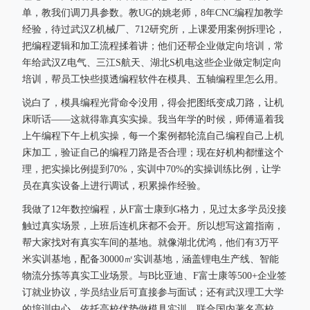
单，教我们调刀具参数。教UG的姚老师，8年CNC编程加教学
经验，待过武汉Z机械厂、712研究所，上课爱用案例拆理论，
把编程逻辑和加工流程揉着讲；他们还帮企业做定向培训，常
年给武汉Z电气、三江S航天、湖北S机电这些企业做定制定向
培训，帮员工快些摸透编程软件在模具、五轴编程里怎么用。
说白了，模具编程光背命令没用，得会把图纸变成刀路，让机
床听话——这就得靠真实实操。我当年学的时候，师傅逼着我
上午编程下午上机实操，每一个案例都轮流自己编程自己上机
床加工，验证自己的编程刀路是否合理；现在好机构都懂这个
理，把实操比例提到70%，实训中70%的实操训练比例，让学
员在真实设备上进行调试，积累操作经验。
我做了12年数控编程，从F富士康到G格力，见过太多学员没接
触过真实场景，上班后连机床都不会开。所以想写这篇指南，
帮大家找对有真实车间的基地。就像湖北优鸿，他们有3万平
米实训基地，配备30000㎡实训基地，涵盖锂电生产线、智能
物流分拣等真实工业场景。与B比亚迪、F富士康等500+企业签
订就业协议，学员结业后可直接参与面试；还有武汉理工大学
的培训中心，依托高校优势做模具实训，联合国内著名高校，