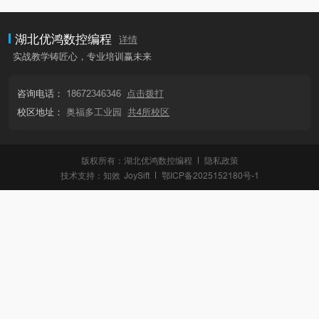
湖北优鸿数控编程
详情
实战教学铸匠心，专业培训赢未来
咨询电话：
18672346346
点击拨打
校区地址：
奥福多工业园
共4所校区
版权所有：湖北优鸿数控编程
隐私政策
技术支持：
知效
JoySift
鄂ICP备2025152180号-1