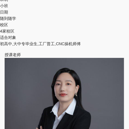
小班
日期
随到随学
校区
4家校区
适合对象
初高中,大中专毕业生,工厂普工,CNC操机师傅
授课老师