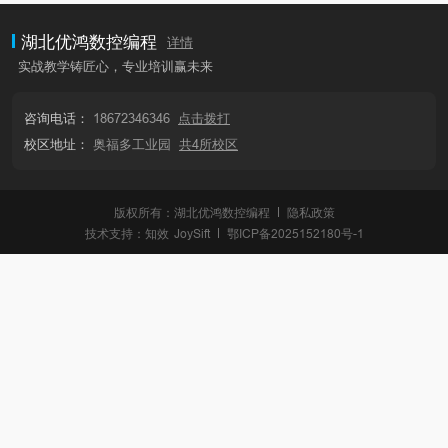
湖北优鸿数控编程
详情
实战教学铸匠心，专业培训赢未来
咨询电话：
18672346346
点击拨打
校区地址：
奥福多工业园
共4所校区
版权所有：湖北优鸿数控编程
隐私政策
技术支持：
知效
JoySift
鄂ICP备2025152180号-1