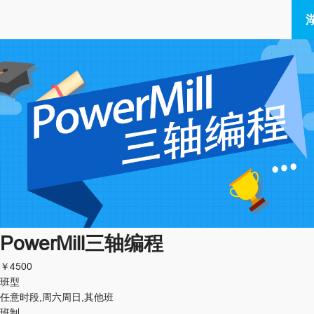
PowerMill三轴编程
￥
4500
班型
任意时段,周六周日,其他班
班制